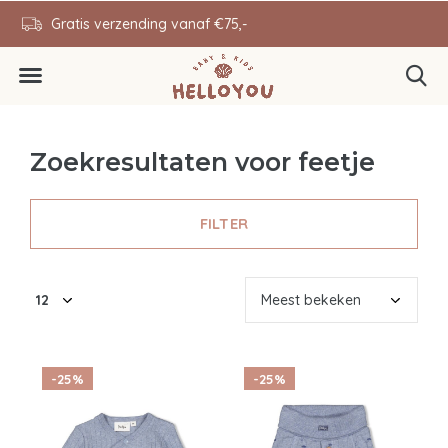
en
Gratis verzending vanaf €75,-
0646343431
Zoekresultaten voor feetje
FILTER
-25%
-25%