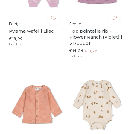
Feetje
Feetje
Pyjama wafel | Lilac
Top pointelle rib -
Flower Ranch (Violet) |
€18,99
51700981
Incl. btw
€14,24
€18,99
Incl. btw