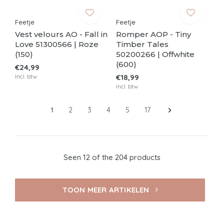
Feetje
Feetje
Vest velours AO - Fall in
Romper AOP - Tiny
Love 51300566 | Roze
Timber Tales
(150)
50200266 | Offwhite
(600)
€24,99
Incl. btw
€18,99
Incl. btw
1
2
3
4
5
17
Seen 12 of the 204 products
TOON MEER ARTIKELEN