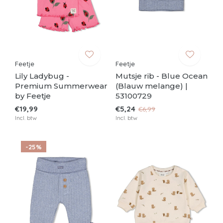
Feetje
Feetje
Lily Ladybug -
Mutsje rib - Blue Ocean
Premium Summerwear
(Blauw melange) |
by Feetje
53100729
€19,99
€5,24
€6,99
Incl. btw
Incl. btw
-25%