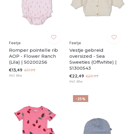
Feetje
Feetje
Romper pointelle rib
Vestje gebreid
AOP - Flower Ranch
oversized - Sea
(Lila) | 50200256
Sweeties (Offwhite) |
51300543
€13,49
€17,99
Incl. btw
€22,49
€29,99
Incl. btw
-25%