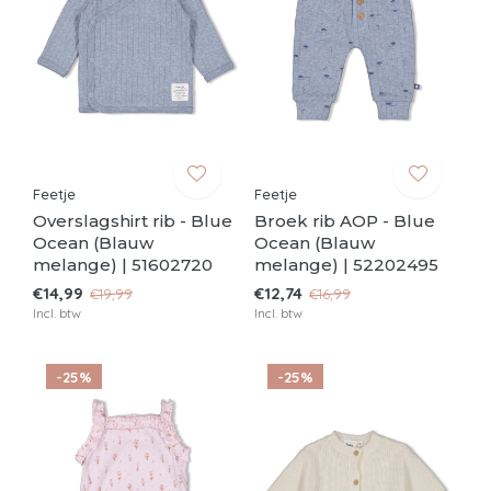
Feetje
Feetje
Overslagshirt rib - Blue
Broek rib AOP - Blue
Ocean (Blauw
Ocean (Blauw
melange) | 51602720
melange) | 52202495
€14,99
€12,74
€19,99
€16,99
Incl. btw
Incl. btw
-25%
-25%