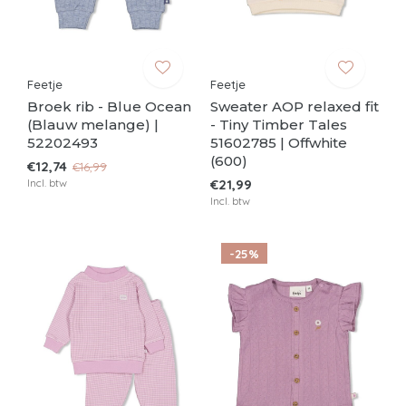
Feetje
Feetje
Broek rib - Blue Ocean
Sweater AOP relaxed fit
(Blauw melange) |
- Tiny Timber Tales
52202493
51602785 | Offwhite
(600)
€12,74
€16,99
Incl. btw
€21,99
Incl. btw
-25%