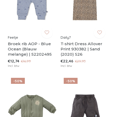
Feetje
Daily7
Broek rib AOP - Blue
T-shirt Dress Allover
Ocean (Blauw
Print 930382 | Sand
melange) | 52202495
(2020) S26
€12,74
€22,46
€16,99
€29,95
Incl. btw
Incl. btw
-50%
-50%