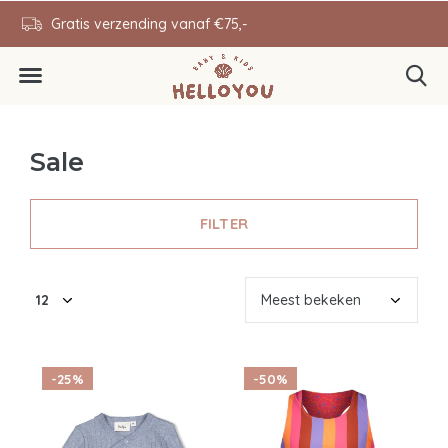
en
Gratis verzending vanaf €75,-
0646343431
Sale
FILTER
-25%
-50%