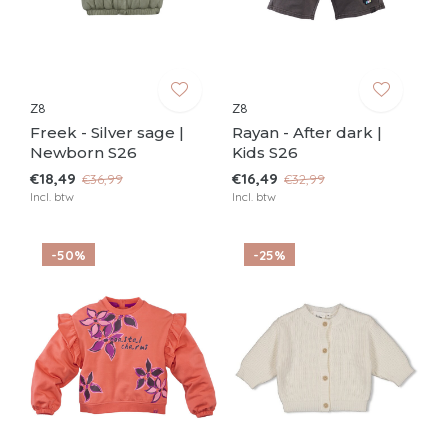
Z8
Z8
Freek - Silver sage |
Rayan - After dark |
Newborn S26
Kids S26
€18,49
€16,49
€36,99
€32,99
Incl. btw
Incl. btw
-50%
-25%