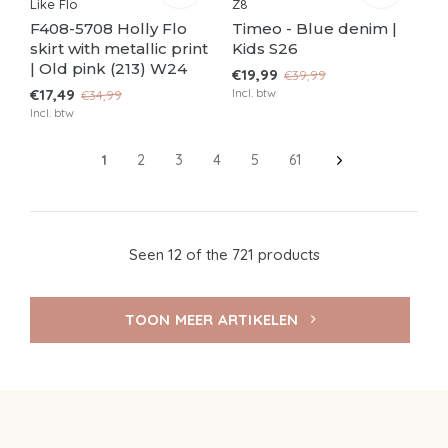
Like Flo
Z8
F408-5708 Holly Flo
Timeo - Blue denim |
skirt with metallic print
Kids S26
| Old pink (213) W24
€19,99
€39,99
€17,49
Incl. btw
€34,99
Incl. btw
1
2
3
4
5
61
Seen 12 of the 721 products
TOON MEER ARTIKELEN