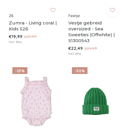
Z8
Feetje
Zumra - Living coral |
Vestje gebreid
Kids S26
oversized - Sea
Sweeties (Offwhite) |
€19,99
€39,99
51300543
Incl. btw
€22,49
€29,99
Incl. btw
-25%
-50%