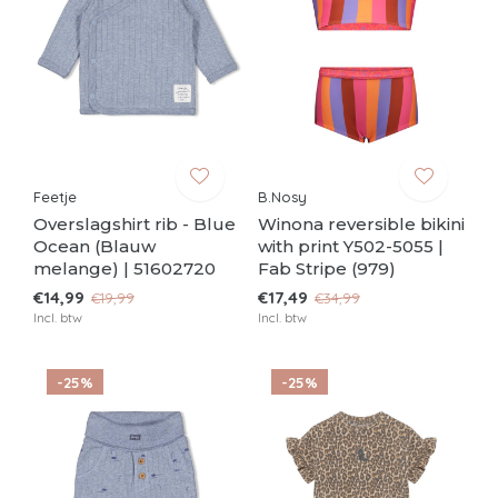
Feetje
B.Nosy
Overslagshirt rib - Blue
Winona reversible bikini
Ocean (Blauw
with print Y502-5055 |
melange) | 51602720
Fab Stripe (979)
€14,99
€17,49
€19,99
€34,99
Incl. btw
Incl. btw
-25%
-25%