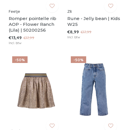
Feetje
Z8
Romper pointelle rib
Rune - Jelly bean | Kids
AOP - Flower Ranch
W25
(Lila) | 50200256
€8,99
€17,99
€13,49
Incl. btw
€17,99
Incl. btw
-50%
-50%