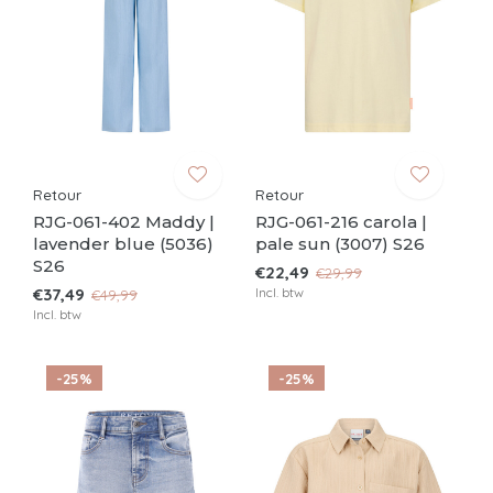
Retour
Retour
RJG-061-402 Maddy |
RJG-061-216 carola |
lavender blue (5036)
pale sun (3007) S26
S26
€22,49
€29,99
€37,49
Incl. btw
€49,99
Incl. btw
-25%
-25%