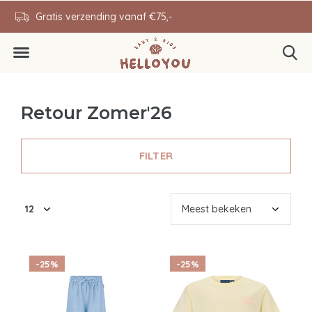
en
Gratis verzending vanaf €75,-
0646343431
Retour Zomer'26
FILTER
-25%
-25%