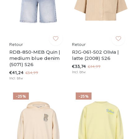
Retour
Retour
RDB-850-MEB Quin |
RJG-061-502 Olivia |
medium blue denim
latte (2008) S26
(5071) S26
€33,74
€44,99
€41,24
Incl. btw
€54,99
Incl. btw
-25%
-25%