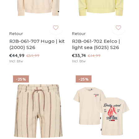
Retour
Retour
RJB-061-707 Hugo | kit
RJB-061-702 Eelco |
(2000) S26
light sea (5025) S26
€44,99
€33,74
€59,99
€44,99
Incl. btw
Incl. btw
-25%
-25%