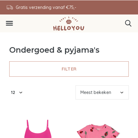
en
Gratis verzending vanaf €75,-
0646343431
Ondergoed & pyjama's
FILTER