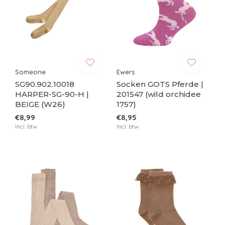
Someone
Ewers
SG90.902.10018
Socken GOTS Pferde |
HARPER-SG-90-H |
201547 (wild orchidee
BEIGE (W26)
1757)
€8,99
€8,95
Incl. btw
Incl. btw