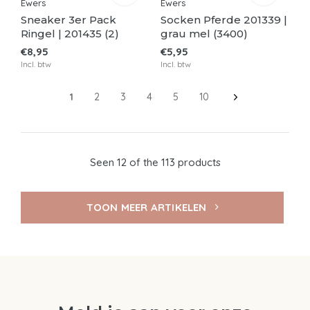
Ewers
Ewers
Sneaker 3er Pack
Socken Pferde 201339 |
Ringel | 201435 (2)
grau mel (3400)
€8,95
€5,95
Incl. btw
Incl. btw
1
2
3
4
5
10
Seen 12 of the 113 products
TOON MEER ARTIKELEN