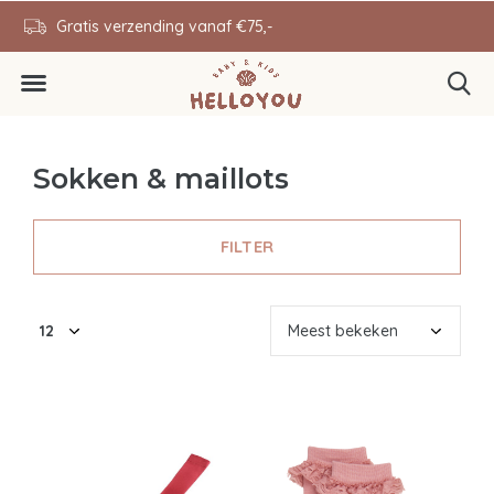
en
Gratis verzending vanaf €75,-
0646343431
Sokken & maillots
FILTER