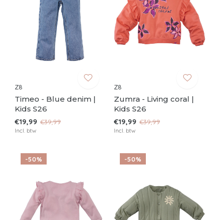
Z8
Z8
Timeo - Blue denim |
Zumra - Living coral |
Kids S26
Kids S26
€19,99
€19,99
€39,99
€39,99
Incl. btw
Incl. btw
-50%
-50%