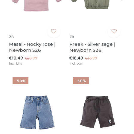
Z8
Z8
Masal - Rocky rose |
Freek - Silver sage |
Newborn S26
Newborn S26
€10,49
€18,49
€20,99
€36,99
Incl. btw
Incl. btw
-50%
-50%