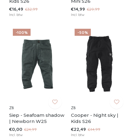
Kids S26
Mini S26
€16,49
€14,99
€32,99
€29,99
Incl. btw
Incl. btw
-100%
-50%
Z8
Z8
Siep - Seafoam shadow
Cooper - Night sky |
| Newborn W25
Kids S26
€0,00
€22,49
€24,99
€44,99
Incl. btw
Incl. btw