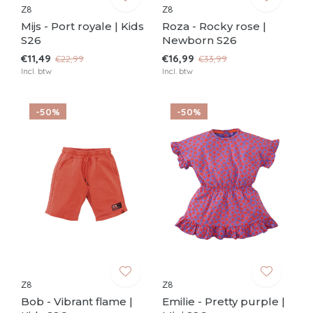
Z8
Z8
Mijs - Port royale | Kids
Roza - Rocky rose |
S26
Newborn S26
€11,49
€16,99
€22,99
€33,99
Incl. btw
Incl. btw
-50%
-50%
Z8
Z8
Bob - Vibrant flame |
Emilie - Pretty purple |