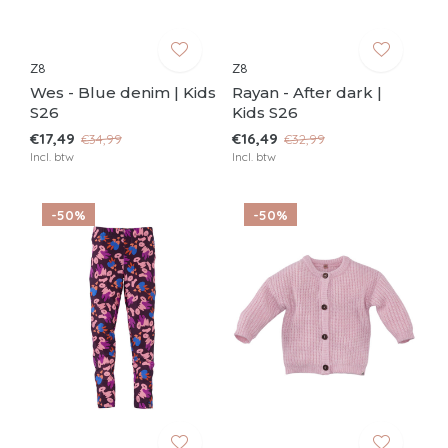
Z8
Z8
Wes - Blue denim | Kids
Rayan - After dark |
S26
Kids S26
€17,49
€16,49
€34,99
€32,99
Incl. btw
Incl. btw
-50%
-50%