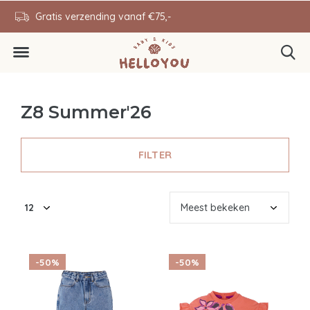
en
Gratis verzending vanaf €75,-
0646343431
Z8 Summer'26
FILTER
-50%
-50%