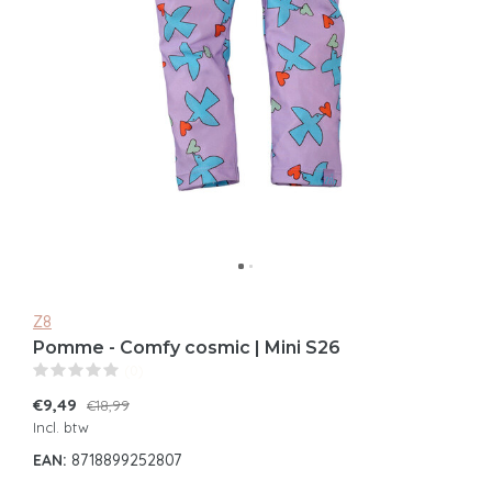
Z8
Pomme - Comfy cosmic | Mini S26
(0)
€9,49
€18,99
Incl. btw
EAN:
8718899252807