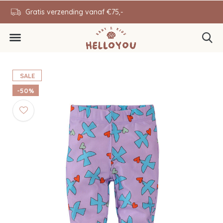
en
Gratis verzending vanaf €75,-
0646343431
SALE
-50%