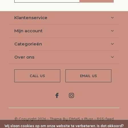
Klantenservice
Mijn account
Categorieën
Over ons
CALL US
EMAIL US
© Copyright
2026
- Theme By
DMWS
x
Plus+
-
RSS-feed
Wij slaan cookies op om onze website te verbeteren. Is dat akkoord?