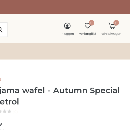
0
0
inloggen
verlanglijst
winkelwagen
e
jama wafel - Autumn Special
Petrol
(0)
9