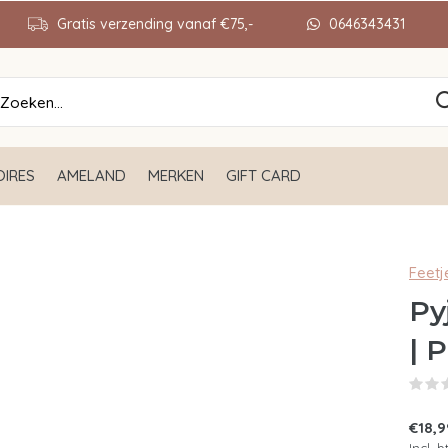
Gratis verzending vanaf €75,-
0646343431
IRES
AMELAND
MERKEN
GIFT CARD
Feetj
Py
| 
€18,9