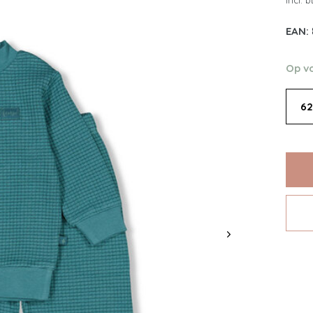
Incl. 
EAN:
Op v
62