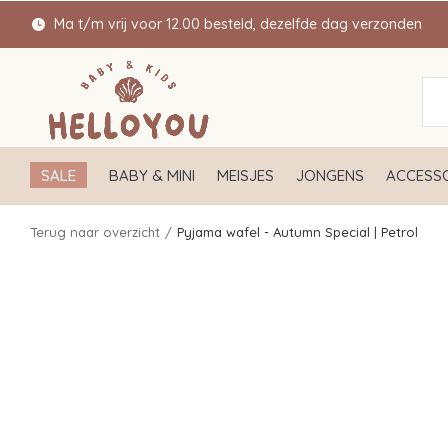
Ma t/m vrij voor 12.00 besteld, dezelfde dag verzonden
SALE
BABY & MINI
MEISJES
JONGENS
ACCESSO
Terug naar overzicht
Pyjama wafel - Autumn Special | Petrol