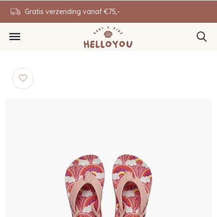
en
Gratis verzending vanaf €75,-
0646343431