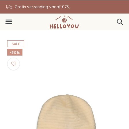
en
Gratis verzending vanaf €75,-
0646343431
SALE
-50%