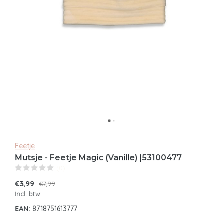
Feetje
Mutsje - Feetje Magic (Vanille) |53100477
(0)
€3,99
€7,99
Incl. btw
EAN:
8718751613777