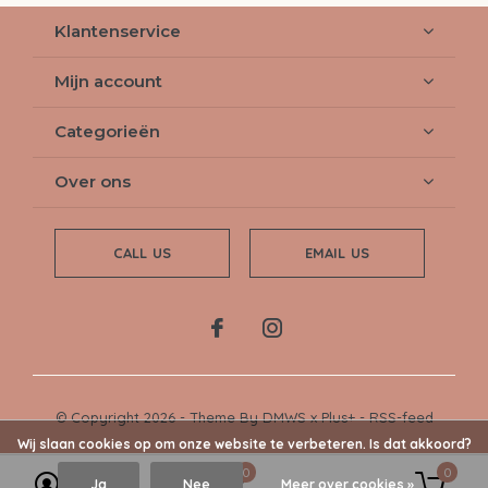
Klantenservice
Mijn account
Categorieën
Over ons
CALL US
EMAIL US
© Copyright
2026
- Theme By
DMWS
x
Plus+
-
RSS-feed
Wij slaan cookies op om onze website te verbeteren. Is dat akkoord?
0
0
Ja
Nee
Meer over cookies »