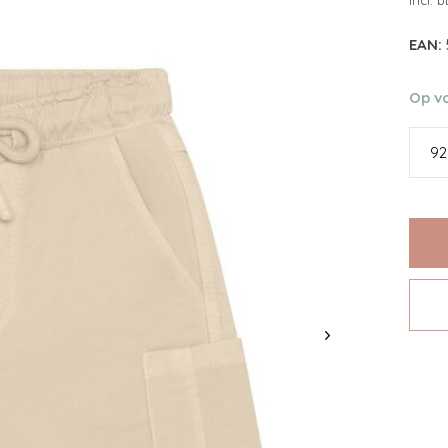
Incl. 
EAN:
Op v
92