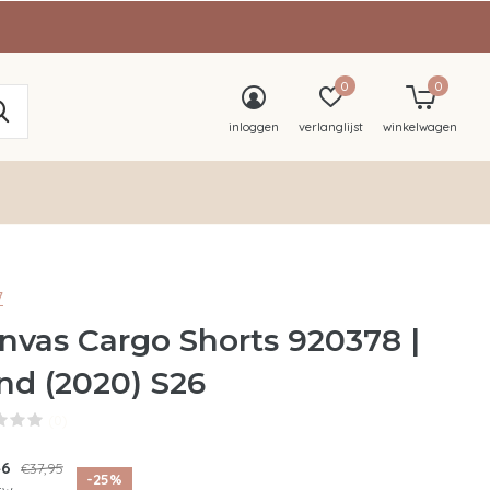
0
0
inloggen
verlanglijst
winkelwagen
7
nvas Cargo Shorts 920378 |
nd (2020) S26
(0)
46
€37,95
-25%