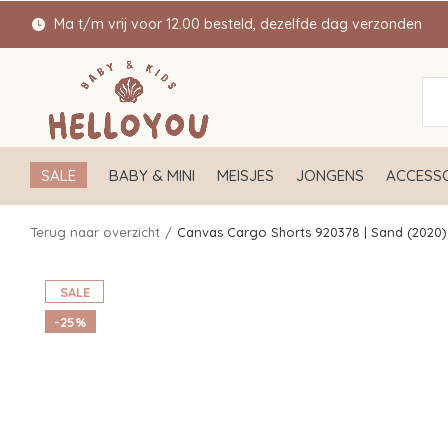
Ma t/m vrij voor 12.00 besteld, dezelfde dag verzonden
SALE
BABY & MINI
MEISJES
JONGENS
ACCESSO
Terug naar overzicht
Canvas Cargo Shorts 920378 | Sand (2020)
SALE
-25%