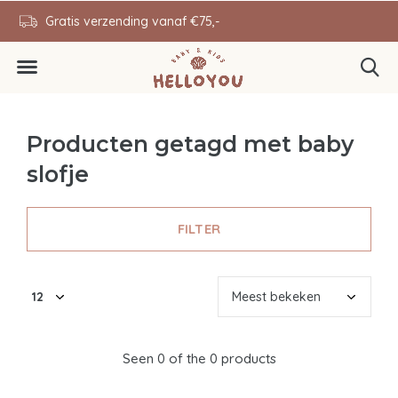
en
Gratis verzending vanaf €75,-
0646343431
Producten getagd met baby
slofje
FILTER
Seen 0 of the 0 products