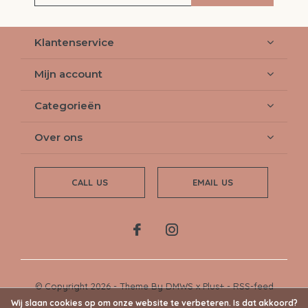
Klantenservice
Mijn account
Categorieën
Over ons
CALL US
EMAIL US
© Copyright
2026
- Theme By
DMWS
x
Plus+
-
RSS-feed
Wij slaan cookies op om onze website te verbeteren. Is dat akkoord?