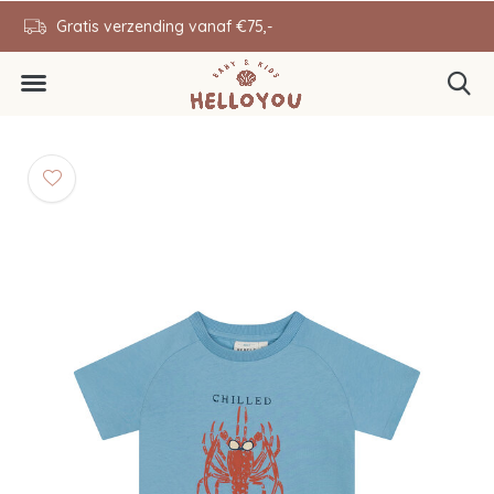
en
Gratis verzending vanaf €75,-
0646343431