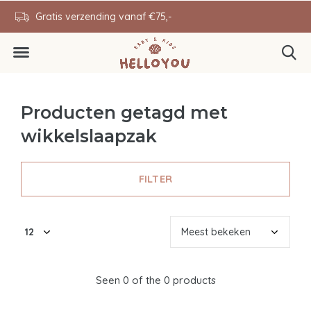
en
Gratis verzending vanaf €75,-
0646343431
Producten getagd met
wikkelslaapzak
FILTER
Seen 0 of the 0 products