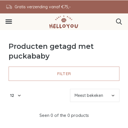
en
Gratis verzending vanaf €75,-
0646343431
Producten getagd met
puckababy
FILTER
Seen 0 of the 0 products