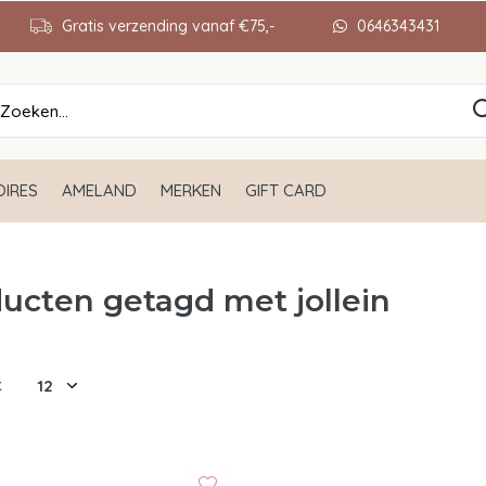
Gratis verzending vanaf €75,-
0646343431
IRES
AMELAND
MERKEN
GIFT CARD
ucten getagd met jollein
t