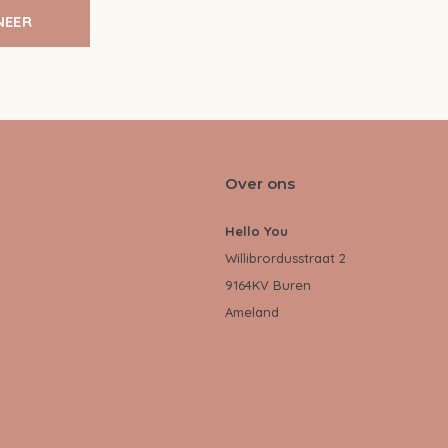
NEER
Over ons
Hello You
Willibrordusstraat 2
9164KV Buren
Ameland