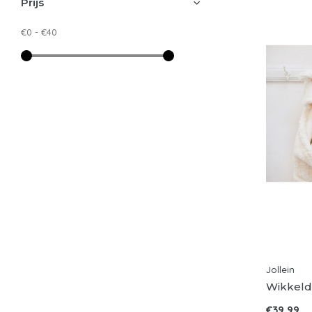
Prijs
€0
-
€40
Jollein
Wikkeld
€39,99