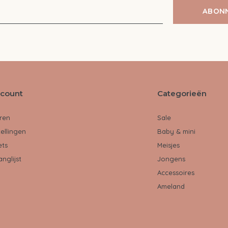
ABON
ccount
Categorieën
ren
Sale
tellingen
Baby & mini
ets
Meisjes
anglijst
Jongens
Accessoires
Ameland