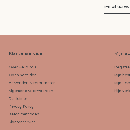
Klantenservice
Mijn a
Over Hello You
Registre
Openingstijden
Mijn bes
Verzenden & retourneren
Mijn tick
Algemene voorwaarden
Mijn verl
Disclaimer
Privacy Policy
Betaalmethoden
Klantenservice