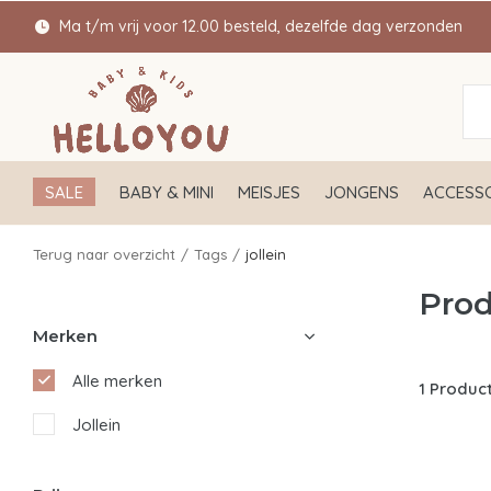
Ma t/m vrij voor 12.00 besteld, dezelfde dag verzonden
SALE
BABY & MINI
MEISJES
JONGENS
ACCESSO
Terug naar overzicht
Tags
jollein
Prod
Merken
Alle merken
1 Produc
Jollein