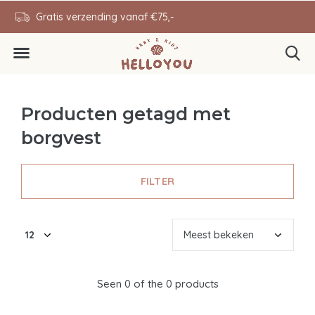
en
Gratis verzending vanaf €75,-
0646343431
Producten getagd met
borgvest
FILTER
Seen 0 of the 0 products