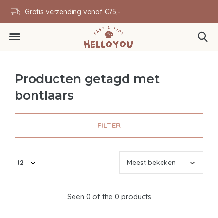
en
Gratis verzending vanaf €75,-
0646343431
Producten getagd met
bontlaars
FILTER
Seen 0 of the 0 products