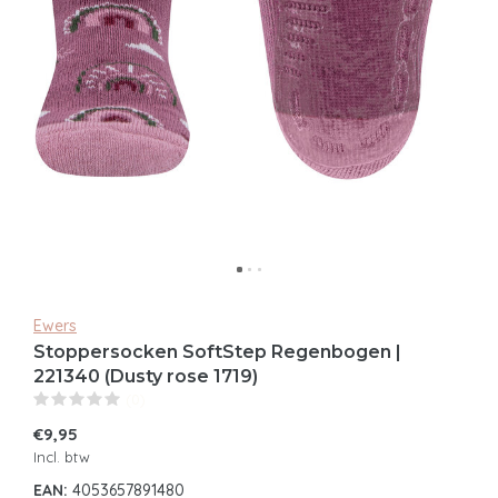
Ewers
Stoppersocken SoftStep Regenbogen |
221340 (Dusty rose 1719)
(0)
€9,95
Incl. btw
EAN:
4053657891480