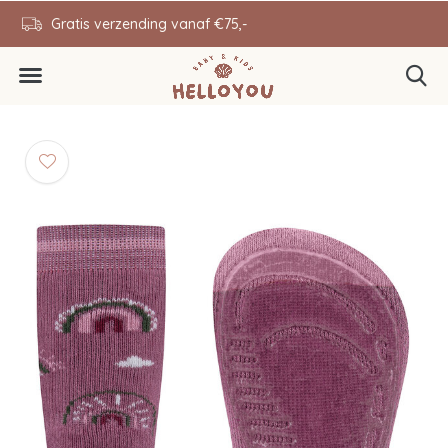
en
Gratis verzending vanaf €75,-
0646343431