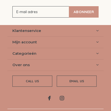
ABONNEER
Klantenservice
Mijn account
Categorieën
Over ons
CALL US
EMAIL US