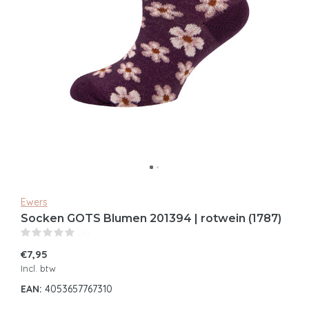
Ewers
Socken GOTS Blumen 201394 | rotwein (1787)
(0)
€7,95
Incl. btw
EAN:
4053657767310