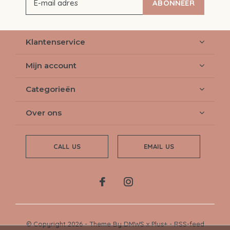
ABONNEER
Klantenservice
Mijn account
Categorieën
Over ons
CALL US
EMAIL US
© Copyright
2026
- Theme By
DMWS
x
Plus+
-
RSS-feed