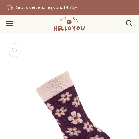
en
Gratis verzending vanaf €75,-
0646343431