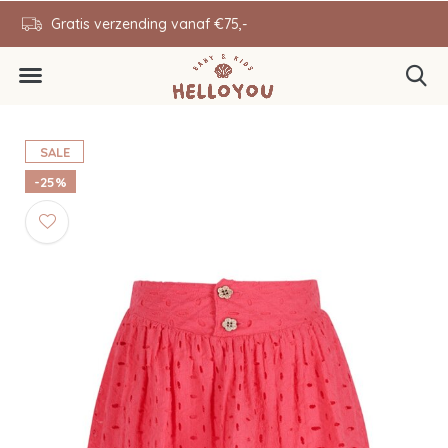
en
Gratis verzending vanaf €75,-
0646343431
SALE
-25%