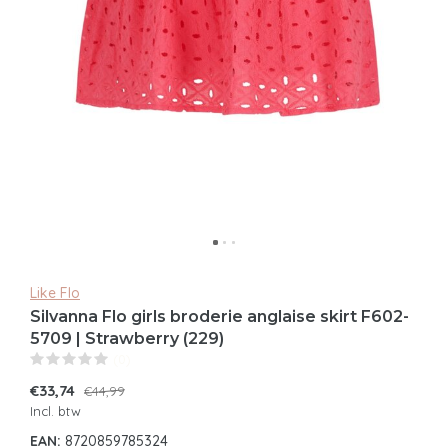
Like Flo
Silvanna Flo girls broderie anglaise skirt F602-
5709 | Strawberry (229)
(0)
€33,74
€44,99
Incl. btw
EAN:
8720859785324