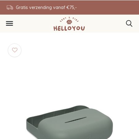
en
Gratis verzending vanaf €75,-
0646343431