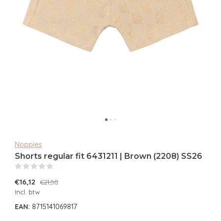
Noppies
Shorts regular fit 6431211 | Brown (2208) SS26
(0)
€16,12
€21,50
Incl. btw
EAN:
8715141069817