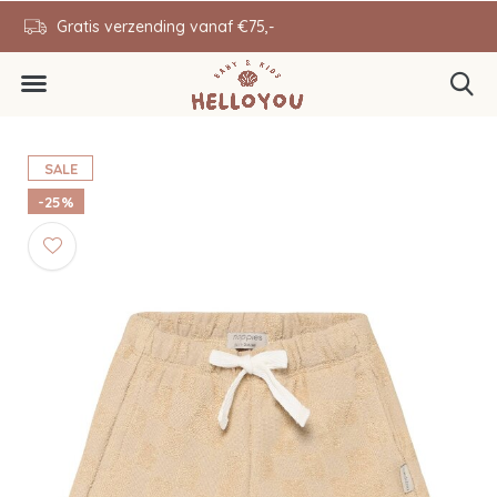
en
Gratis verzending vanaf €75,-
0646343431
SALE
-25%