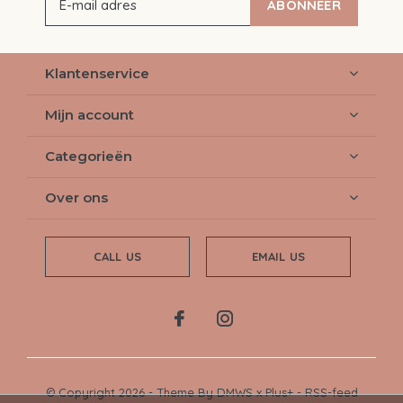
ABONNEER
Klantenservice
Mijn account
Categorieën
Over ons
CALL US
EMAIL US
© Copyright
2026
- Theme By
DMWS
x
Plus+
-
RSS-feed