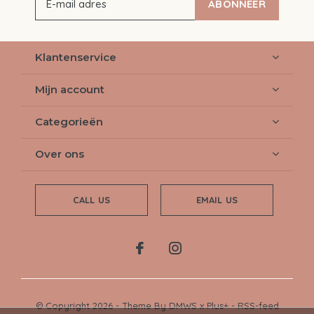
ABONNEER
Klantenservice
Mijn account
Categorieën
Over ons
CALL US
EMAIL US
© Copyright
2026
- Theme By
DMWS
x
Plus+
-
RSS-feed