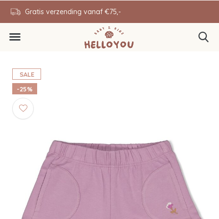
en
Gratis verzending vanaf €75,-
0646343431
SALE
-25%