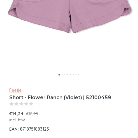
Feetje
Short - Flower Ranch (Violet) | 52100459
(0)
€14,24
€18,99
Incl. btw
EAN:
8718751883125