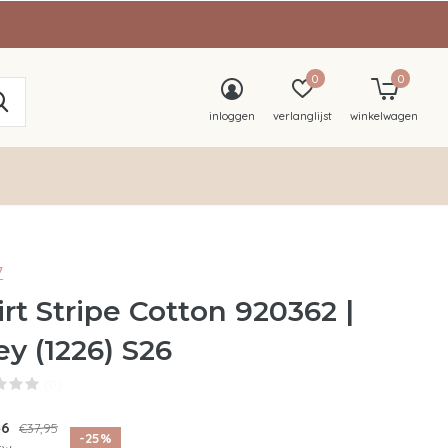
0
0
inloggen
verlanglijst
winkelwagen
7
irt Stripe Cotton 920362 |
ey (1226) S26
(0)
46
€37,95
-25%