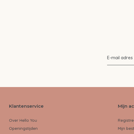
Klantenservice
Mijn a
Over Hello You
Registre
Openingstijden
Mijn bes