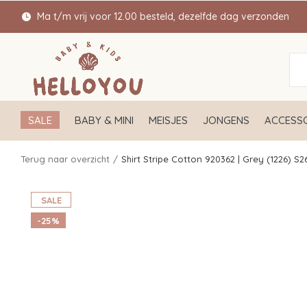
Ma t/m vrij voor 12.00 besteld, dezelfde dag verzonden
SALE
BABY & MINI
MEISJES
JONGENS
ACCESSO
Terug naar overzicht
Shirt Stripe Cotton 920362 | Grey (1226) S2
SALE
-25%