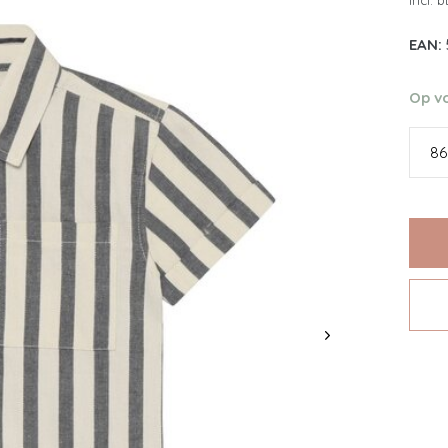
Incl. 
EAN:
Op v
86