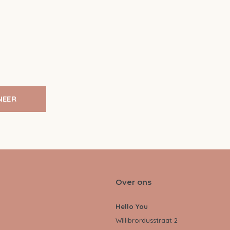
NEER
Over ons
Hello You
Willibrordusstraat 2