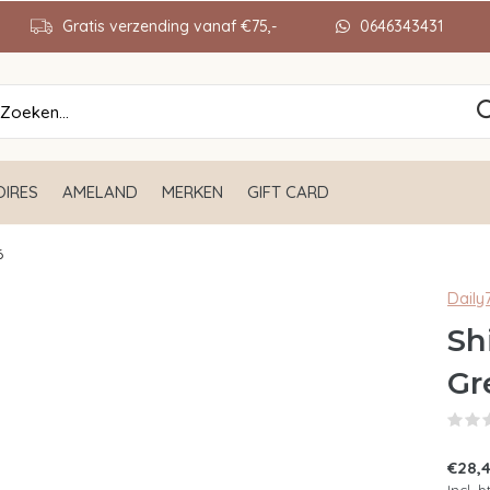
Gratis verzending vanaf €75,-
0646343431
IRES
AMELAND
MERKEN
GIFT CARD
6
Daily
Sh
Gr
€28,