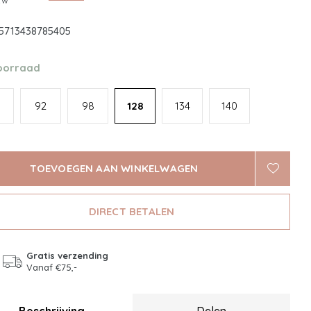
btw
5713438785405
oorraad
92
98
128
134
140
TOEVOEGEN AAN WINKELWAGEN
DIRECT BETALEN
Gratis verzending
Vanaf €75,-