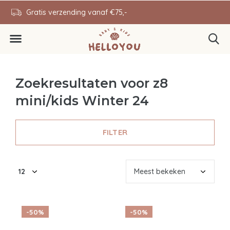
en
Gratis verzending vanaf €75,-
0646343431
Zoekresultaten voor z8
mini/kids Winter 24
FILTER
-50%
-50%