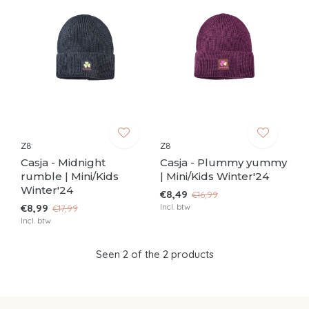
Z8
Z8
Casja - Midnight
Casja - Plummy yummy
rumble | Mini/Kids
| Mini/Kids Winter'24
Winter'24
€8,49
€16,99
€8,99
Incl. btw
€17,99
Incl. btw
Seen 2 of the 2 products