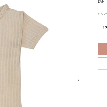
EAN:
Op v
80