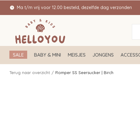
Ma t/m vrij voor 12.00 besteld, dezelfde dag verzonden
SALE
BABY & MINI
MEISJES
JONGENS
ACCESSO
Terug naar overzicht
Romper SS Seersucker | Birch