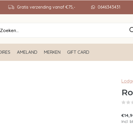
Gratis verzending vanaf €75,-
0646343431
IRES
AMELAND
MERKEN
GIFT CARD
Lodg
Ro
€14,
Incl. 