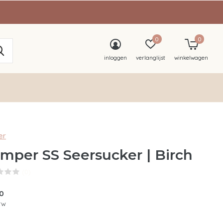
0
0
inloggen
verlanglijst
winkelwagen
er
mper SS Seersucker | Birch
(0)
90
btw