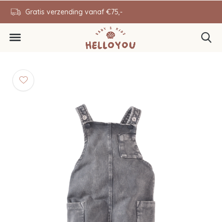
en
Gratis verzending vanaf €75,-
0646343431