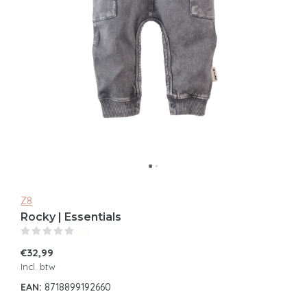
Z8
Rocky | Essentials
(0)
€32,99
Incl. btw
EAN:
8718899192660