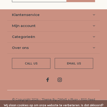
Klantenservice
Mijn account
Categorieën
Over ons
CALL US
EMAIL US
© Copyright
2026
- Theme By
DMWS
x
Plus+
-
RSS-feed
Wij slaan cookies op om onze website te verbeteren. Is dat akkoord?