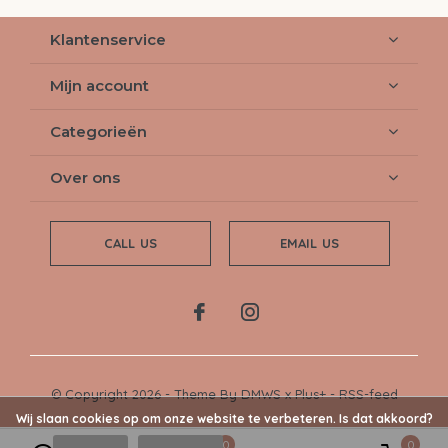
Klantenservice
Mijn account
Categorieën
Over ons
CALL US
EMAIL US
© Copyright
2026
- Theme By
DMWS
x
Plus+
-
RSS-feed
Wij slaan cookies op om onze website te verbeteren. Is dat akkoord?
0
0