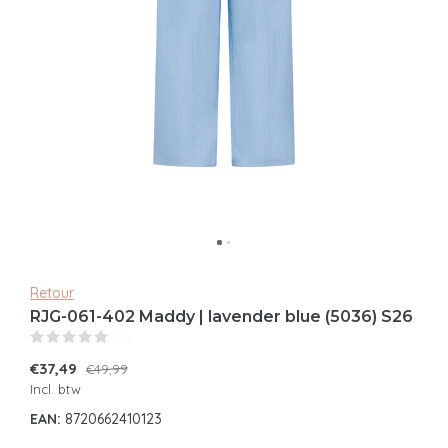
Retour
RJG-061-402 Maddy | lavender blue (5036) S26
(0)
€37,49
€49,99
Incl. btw
EAN:
8720662410123