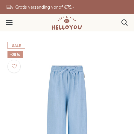
en
Gratis verzending vanaf €75,-
0646343431
SALE
-25%