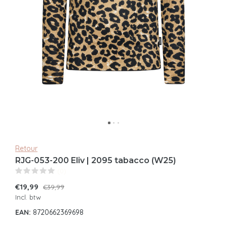
Retour
RJG-053-200 Eliv | 2095 tabacco (W25)
(0)
€19,99
€39,99
Incl. btw
EAN:
8720662369698