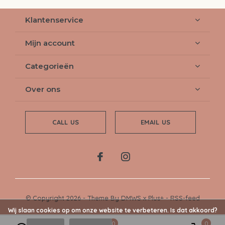
Klantenservice
Mijn account
Categorieën
Over ons
CALL US
EMAIL US
© Copyright
2026
- Theme By
DMWS
x
Plus+
-
RSS-feed
Wij slaan cookies op om onze website te verbeteren. Is dat akkoord?
0
0