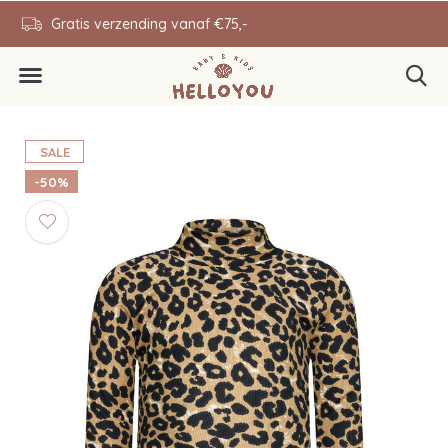
en
Gratis verzending vanaf €75,-
0646343431
SALE
-50%