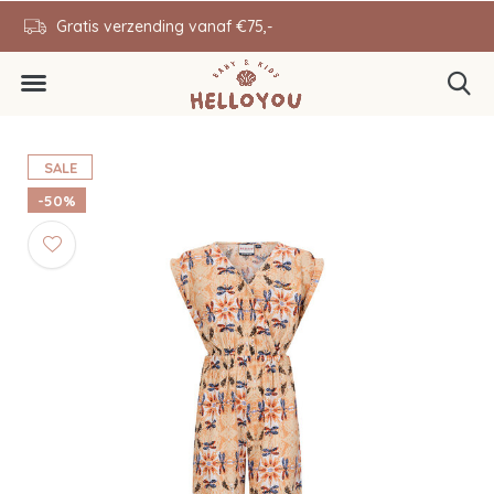
en
Gratis verzending vanaf €75,-
0646343431
SALE
-50%