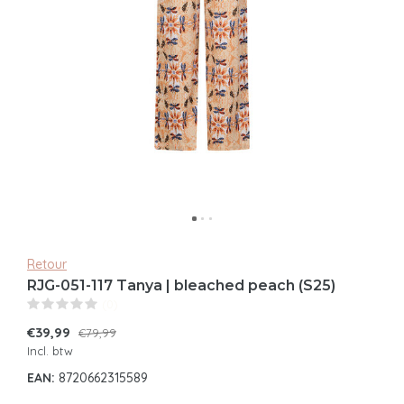
Retour
RJG-051-117 Tanya | bleached peach (S25)
(0)
€39,99
€79,99
Incl. btw
EAN:
8720662315589