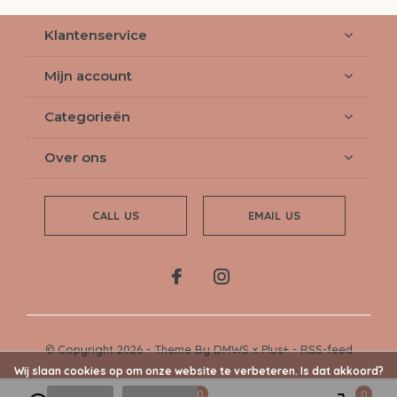
Klantenservice
Mijn account
Categorieën
Over ons
CALL US
EMAIL US
© Copyright
2026
- Theme By
DMWS
x
Plus+
-
RSS-feed
Wij slaan cookies op om onze website te verbeteren. Is dat akkoord?
0
0