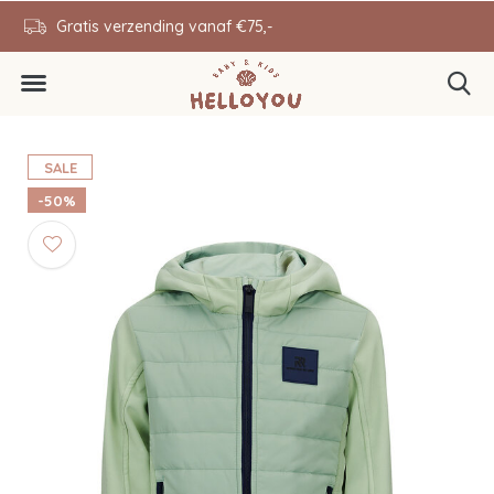
en
Gratis verzending vanaf €75,-
0646343431
SALE
-50%