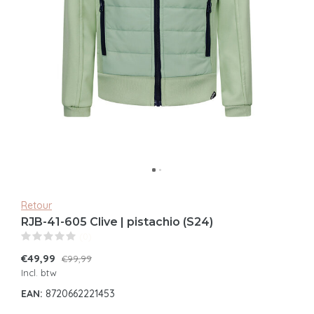
Retour
RJB-41-605 Clive | pistachio (S24)
(0)
€49,99
€99,99
Incl. btw
EAN:
8720662221453