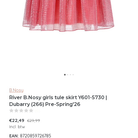
B.Nosy
River B.Nosy girls tule skirt Y601-5730 |
Dubarry (266) Pre-Spring'26
(0)
€22,49
€29,99
Incl. btw
EAN:
8720859726785