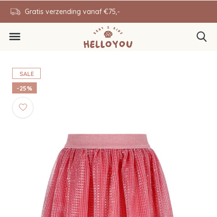
en
Gratis verzending vanaf €75,-
0646343431
SALE
-25%