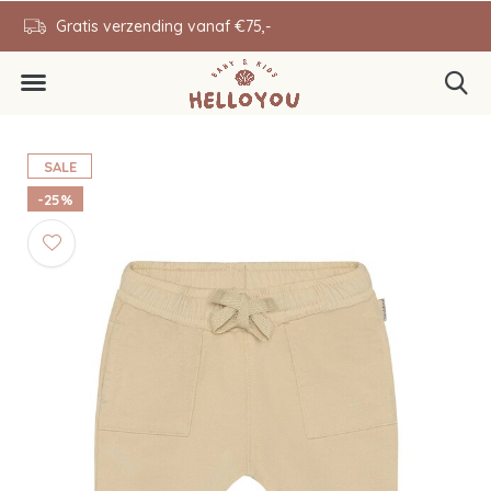
en
Gratis verzending vanaf €75,-
0646343431
SALE
-25%