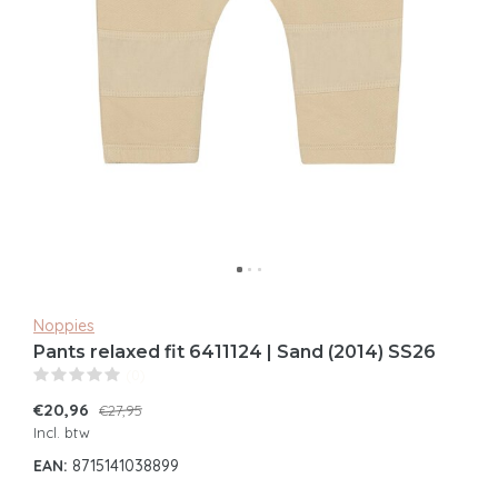
Noppies
Pants relaxed fit 6411124 | Sand (2014) SS26
(0)
€20,96
€27,95
Incl. btw
EAN:
8715141038899