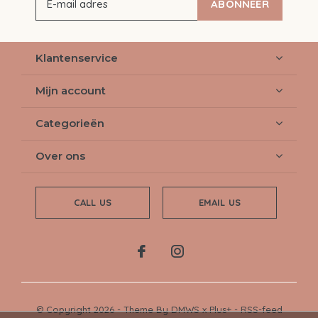
ABONNEER
Klantenservice
Mijn account
Categorieën
Over ons
CALL US
EMAIL US
© Copyright
2026
- Theme By
DMWS
x
Plus+
-
RSS-feed