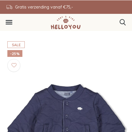
en
Gratis verzending vanaf €75,-
0646343431
SALE
-25%