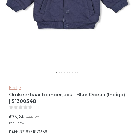
Feetje
Omkeerbaar bomberjack - Blue Ocean (Indigo)
| 51300548
(0)
€26,24
€34,99
Incl. btw
EAN:
8718751871658