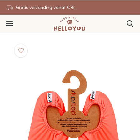
en
Gratis verzending vanaf €75,-
0646343431