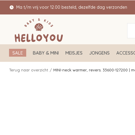
Ma t/m vrij voor 12.00 besteld, dezelfde dag verzonden
SALE
BABY & MINI
MEISJES
JONGENS
ACCESSO
Terug naar overzicht
MINI-neck warmer, revers. 33600-127200 | me