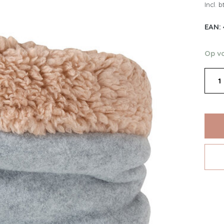
Incl. 
EAN:
Op v
1