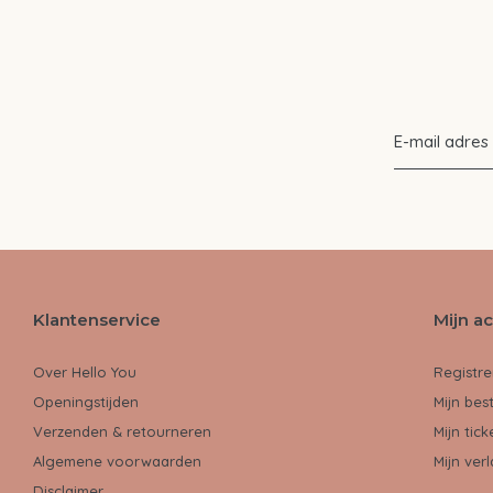
Klantenservice
Mijn a
Over Hello You
Registre
Openingstijden
Mijn bes
Verzenden & retourneren
Mijn tick
Algemene voorwaarden
Mijn verl
Disclaimer