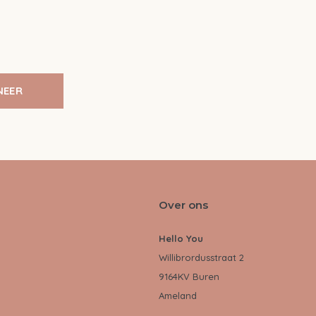
NEER
Over ons
Hello You
Willibrordusstraat 2
9164KV Buren
Ameland