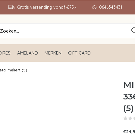
Gratis verzending vanaf €75,-
0646343431
IRES
AMELAND
MERKEN
GIFT CARD
tallmeliert (5)
MI
33
(5)
€24,