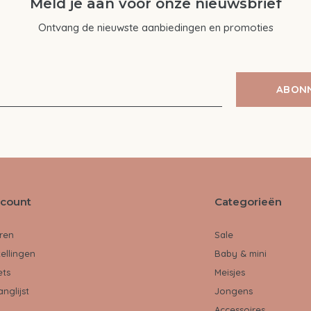
Meld je aan voor onze nieuwsbrief
Ontvang de nieuwste aanbiedingen en promoties
ABON
ccount
Categorieën
ren
Sale
tellingen
Baby & mini
ets
Meisjes
anglijst
Jongens
Accessoires