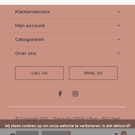
Klantenservice
Mijn account
Categorieën
Over ons
CALL US
EMAIL US
© Copyright
2026
- Theme By
DMWS
x
Plus+
-
RSS-feed
Wij slaan cookies op om onze website te verbeteren. Is dat akkoord?
0
0