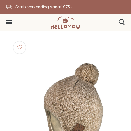
en
Gratis verzending vanaf €75,-
0646343431