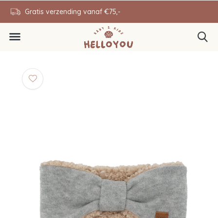
en
Gratis verzending vanaf €75,-
0646343431