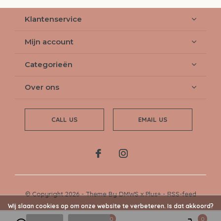
Klantenservice
Mijn account
Categorieën
Over ons
CALL US
EMAIL US
© Copyright
2026
- Theme By
DMWS
x
Plus+
-
RSS-feed
Wij slaan cookies op om onze website te verbeteren. Is dat akkoord?
0
0