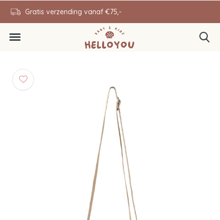
en
Gratis verzending vanaf €75,-
0646343431