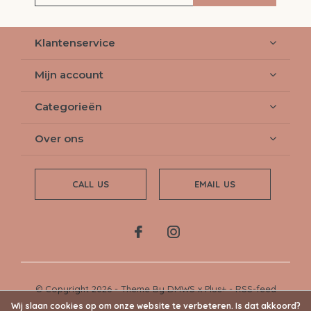
Klantenservice
Mijn account
Categorieën
Over ons
CALL US
EMAIL US
© Copyright
2026
- Theme By
DMWS
x
Plus+
-
RSS-feed
Wij slaan cookies op om onze website te verbeteren. Is dat akkoord?