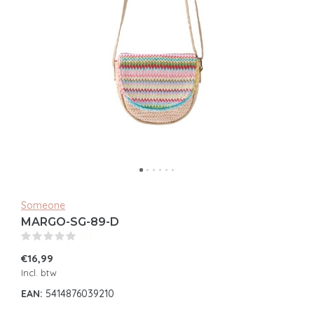
Someone
MARGO-SG-89-D
(0)
€16,99
Incl. btw
EAN:
5414876039210