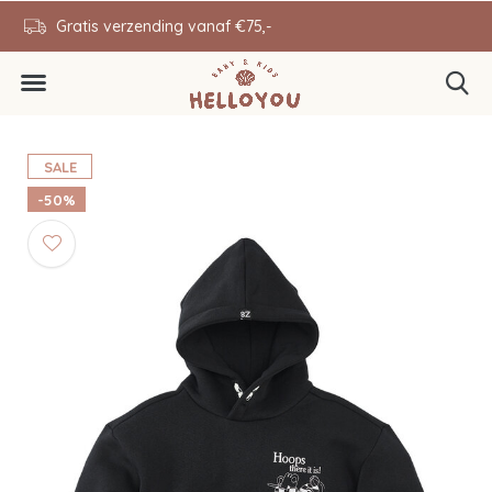
en
Gratis verzending vanaf €75,-
0646343431
SALE
-50%