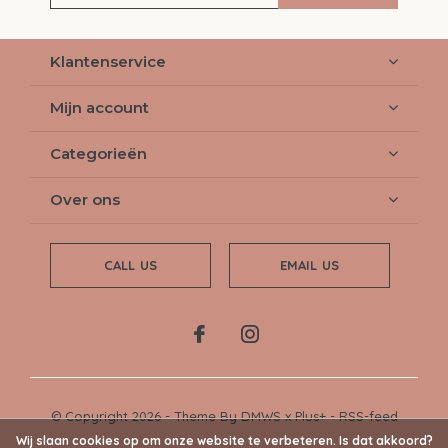
Klantenservice
Mijn account
Categorieën
Over ons
CALL US
EMAIL US
© Copyright
2026
- Theme By
DMWS
x
Plus+
-
RSS-feed
Wij slaan cookies op om onze website te verbeteren. Is dat akkoord?