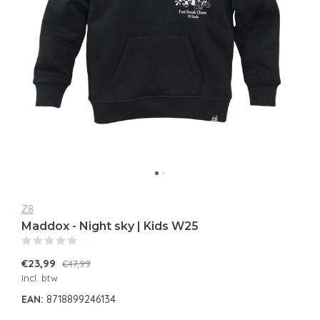
Z8
Maddox - Night sky | Kids W25
(0)
€23,99
€47,99
Incl. btw
EAN:
8718899246134