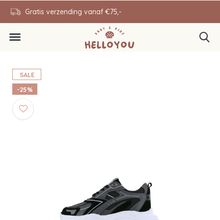
en
Gratis verzending vanaf €75,-
0646343431
SALE
-25%