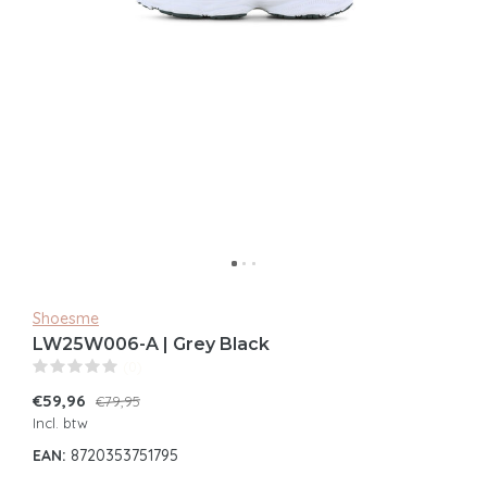
Shoesme
LW25W006-A | Grey Black
(0)
€59,96
€79,95
Incl. btw
EAN:
8720353751795