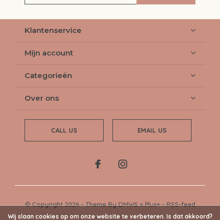
Klantenservice
Mijn account
Categorieën
Over ons
CALL US
EMAIL US
© Copyright
2026
- Theme By
DMWS
x
Plus+
-
RSS-feed
Wij slaan cookies op om onze website te verbeteren. Is dat akkoord?