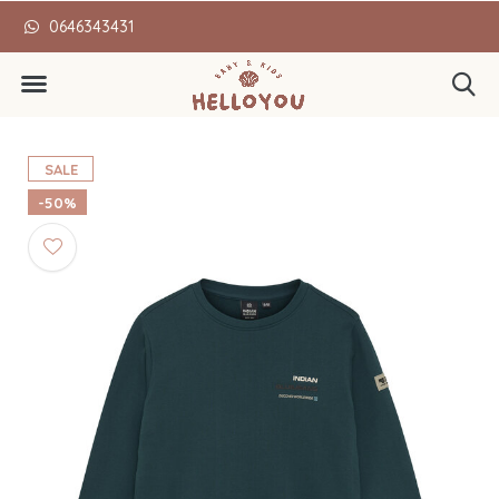
0646343431
Ma t/m vrij voor 12.00 beste
SALE
-50%