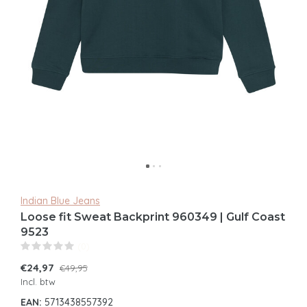
Indian Blue Jeans
Loose fit Sweat Backprint 960349 | Gulf Coast
9523
(0)
€24,97
€49,95
Incl. btw
EAN:
5713438557392