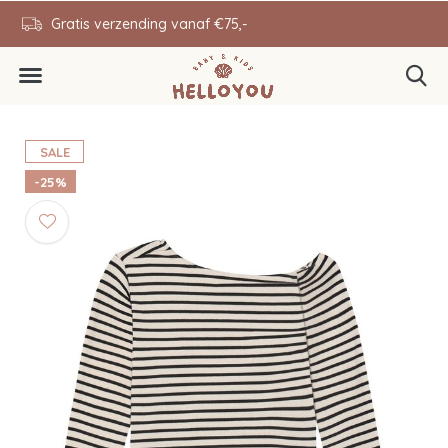
en
Gratis verzending vanaf €75,-
0646343431
SALE
-25%