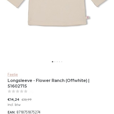
Feetje
Longsleeve - Flower Ranch (Offwhite) |
51602715
(0)
€14,24
€18,99
Incl. btw
EAN:
8718751875274