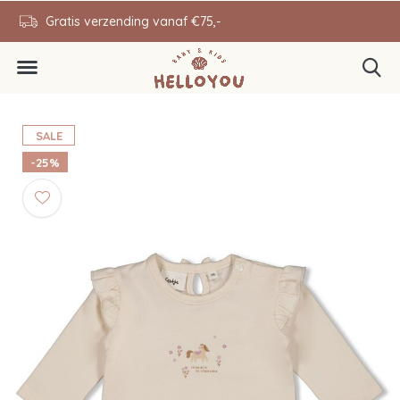
en
Gratis verzending vanaf €75,-
0646343431
SALE
-25%