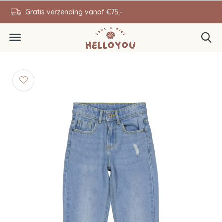
en
Gratis verzending vanaf €75,-
0646343431