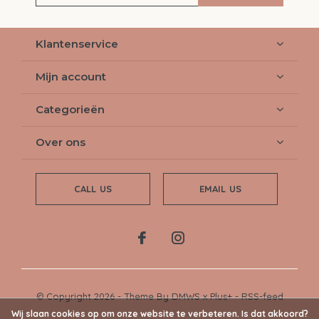
Klantenservice
Mijn account
Categorieën
Over ons
CALL US
EMAIL US
© Copyright
2026
- Theme By
DMWS
x
Plus+
-
RSS-feed
Wij slaan cookies op om onze website te verbeteren. Is dat akkoord?