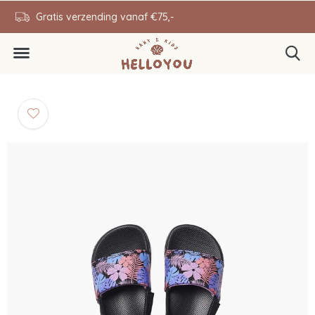
en
Gratis verzending vanaf €75,-
0646343431