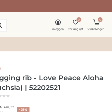
0
0
inloggen
verlanglijst
winkelwagen
e
gging rib - Love Peace Aloha
uchsia) | 52202521
(0)
24
€18,99
-25%