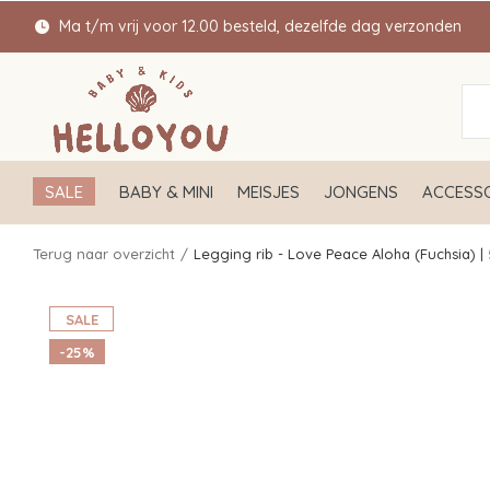
Ma t/m vrij voor 12.00 besteld, dezelfde dag verzonden
SALE
BABY & MINI
MEISJES
JONGENS
ACCESSO
Terug naar overzicht
Legging rib - Love Peace Aloha (Fuchsia) |
SALE
-25%