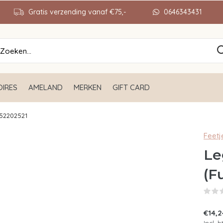
Gratis verzending vanaf €75,-
0646343431
IRES
AMELAND
MERKEN
GIFT CARD
 52202521
Feetj
Le
(F
€14,