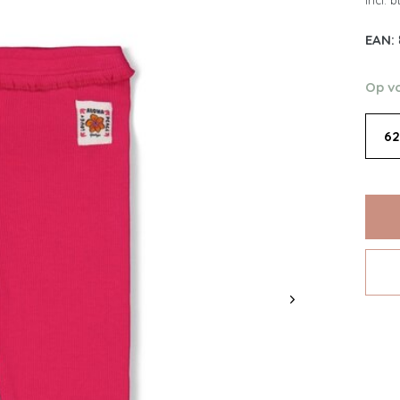
Incl. 
EAN:
Op v
62