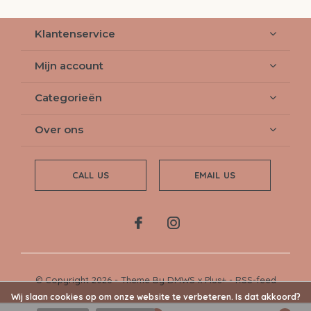
Klantenservice
Mijn account
Categorieën
Over ons
CALL US
EMAIL US
© Copyright
2026
- Theme By
DMWS
x
Plus+
-
RSS-feed
Wij slaan cookies op om onze website te verbeteren. Is dat akkoord?