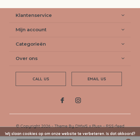
Klantenservice
Mijn account
Categorieën
Over ons
CALL US
EMAIL US
© Copyright
2026
- Theme By
DMWS
x
Plus+
-
RSS-feed
Wij slaan cookies op om onze website te verbeteren. Is dat akkoord?