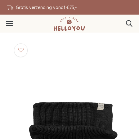
en
Gratis verzending vanaf €75,-
0646343431